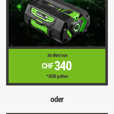
Im Wert von
340
CHF
*AGB gelten
oder