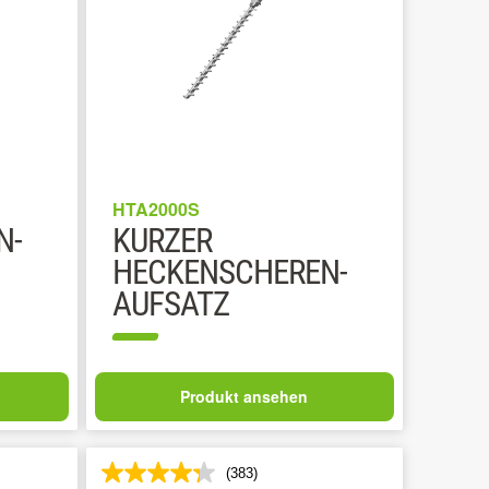
HTA2000S
N-
KURZER
HECKENSCHEREN-
AUFSATZ
Produkt ansehen
(383)