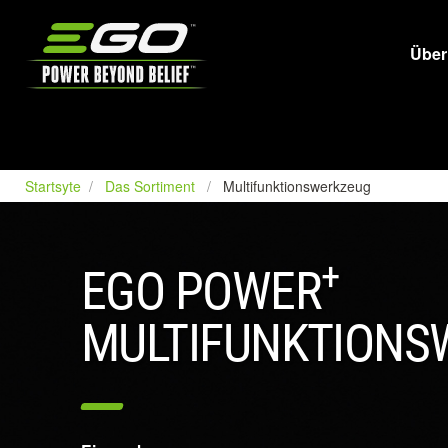
EGO
Über
Startsyte
Das Sortiment
Multifunktionswerkzeug
+
EGO POWER
MULTIFUNKTIONS