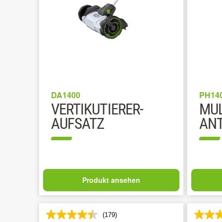
DA1400
PH14
VERTIKUTIERER-
MUL
AUFSATZ
ANT
Produkt ansehen
(179)