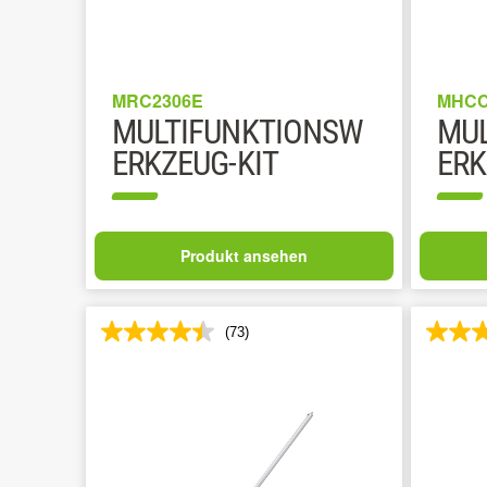
MRC2306E
MHCC
MULTIFUNKTIONSW
MUL
ERKZEUG-KIT
ERK
Produkt ansehen
(73)