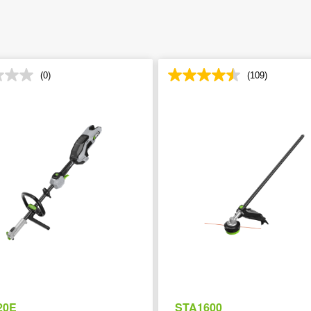
(0)
(109)
20E
STA1600