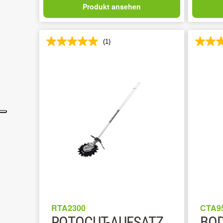
Produkt ansehen
(1)
RTA2300
CTA9
ROTOCUT-AUFSATZ
BOD