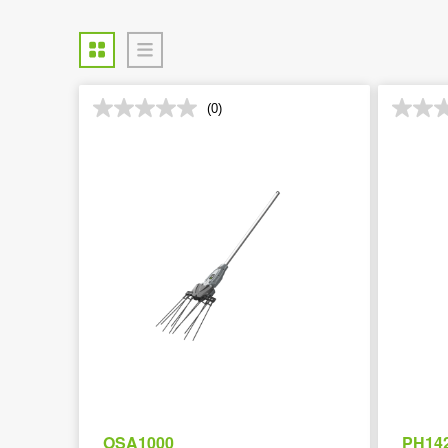
(0)
OSA1000
PH14