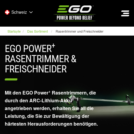
EGO
Schweiz
Startsyte
Das Sortiment
Rasentrimmer und Freischneider
+
EGO POWER
RASENTRIMMER &
FREISCHNEIDER
+
Mit den EGO Power
Rasentrimmern, die
durch den ARC-Lithium-Akku
angetrieben werden, erhalten Sie all die
Leistung, die Sie zur Bewältigung der
härtesten Herausforderungen benötigen.