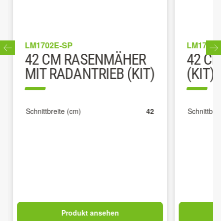
LM1702E-SP
LM1701E
42 CM RASENMÄHER
42 C
MIT RADANTRIEB (KIT)
(KIT)
Schnittbreite (cm)
42
Schnittbrei
Produkt ansehen