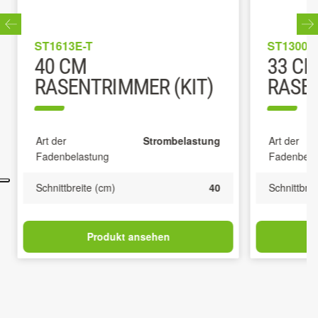
ST1613E-T
ST1300E
40 CM
33 C
RASENTRIMMER (KIT)
RASE
Art der
Strombelastung
Art der
Fadenbelastung
Fadenbela
Schnittbreite (cm)
40
Schnittbrei
Produkt ansehen