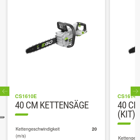
CS1610E
CS1614E
40 CM KETTENSÄGE
40 C
(KIT)
Kettengeschwindigkeit
20
(m/s)
Kettengesc