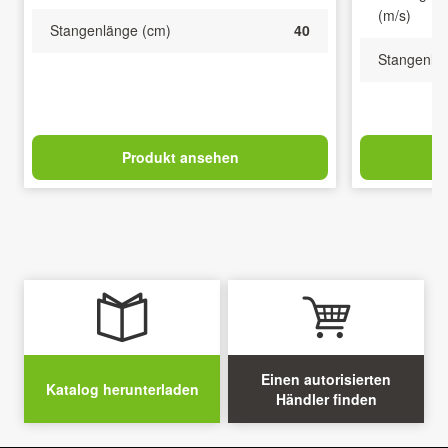
(m/s)
Stangenlänge (cm)
40
Stangenlä
Produkt ansehen
Einen autorisierten
Katalog herunterladen
Händler finden