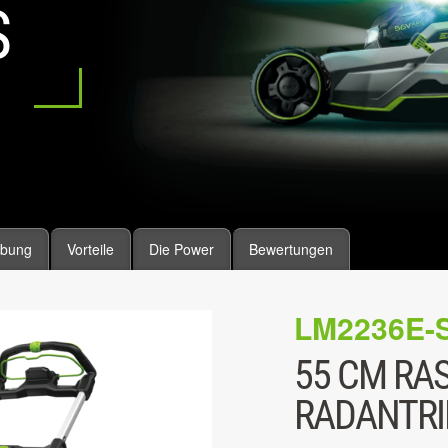
S
ibung
Vorteile
Die Power
Bewertungen
LM2236E-
55 CM RA
RADANTRIE