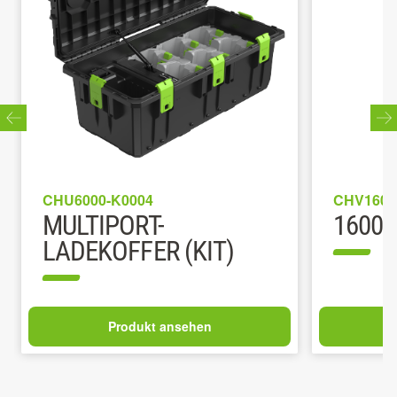
CHU6000-K0004
CHV1600
MULTIPORT-
1600 
LADEKOFFER (KIT)
Produkt ansehen