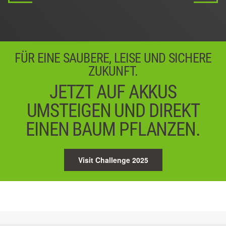
04 / 05
Next
FÜR EINE SAUBERE, LEISE UND SICHERE
ZUKUNFT.
JETZT AUF AKKUS
UMSTEIGEN UND DIREKT
EINEN BAUM PFLANZEN.
Visit Challenge 2025