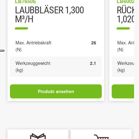
LB7650E
LB6002E
LAUBBLÄSER 1,300
RÜCK
M³/H
1,020
Max. Antriebskraft
26
Max. Antri
(N)
(N)
Werkzeuggewicht
2.1
Werkzeugg
(kg)
(kg)
Produkt ansehen