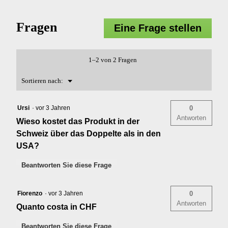
Fragen
Eine Frage stellen
1–2 von 2 Fragen
Menü
Sortieren nach:
▼
Ursi
·
vor 3 Jahren
0
Antworten
Wieso kostet das Produkt in der
Schweiz über das Doppelte als in den
USA?
Beantworten Sie diese Frage
Fiorenzo
·
vor 3 Jahren
0
Antworten
Quanto costa in CHF
Beantworten Sie diese Frage