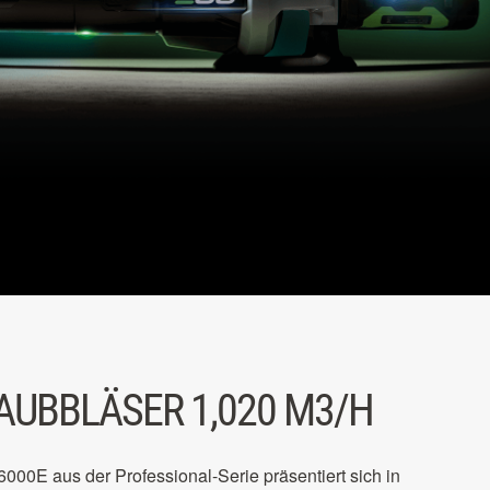
AUBBLÄSER 1,020 M3/H
00E aus der Professional-Serie präsentiert sich in