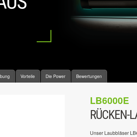
AUS
ibung
Vorteile
Die Power
Bewertungen
LB6000E
RÜCKEN-L
Unser Laubbläser LB60