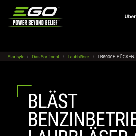
EGO
Über
Startsyte
Das Sortiment
Laubbläser
LB6000E RÜCKEN-
BLÄST
BENZINBETRI