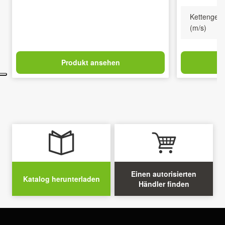
Kettengesc
(m/s)
Produkt ansehen
Einen autorisierten
Katalog herunterladen
Händler finden