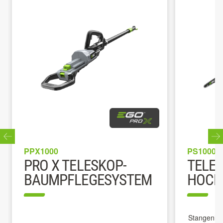
PPX1000
PS1000E
PRO X TELESKOP-
TELE
BAUMPFLEGESYSTEM
HOCH
Stangenlä